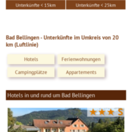
Unterkünfte < 15km
Unterkünfte < 25km
Bad Bellingen - Unterkünfte im Umkreis von 20
km (Luftlinie)
Hotels
Ferienwohnungen
Campingplätze
Appartements
Hotels in und rund um Bad Bellingen
★★★
S