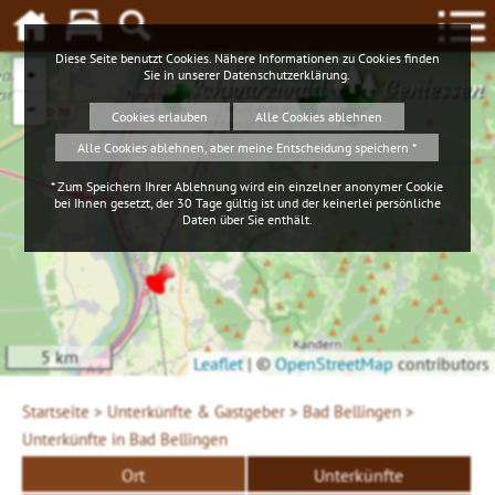
Diese Seite benutzt Cookies. Nähere Informationen zu Cookies finden
+
Sie in unserer
Datenschutzerklärung
.
Schwarzwald
Geniessen
−
Cookies erlauben
Alle Cookies ablehnen
Alle Cookies ablehnen, aber meine Entscheidung speichern *
* Zum Speichern Ihrer Ablehnung wird ein einzelner anonymer Cookie
bei Ihnen gesetzt, der 30 Tage gültig ist und der keinerlei persönliche
Daten über Sie enthält.
5 km
Leaflet
|
©
OpenStreetMap
contributors
Startseite >
Unterkünfte & Gastgeber >
Bad Bellingen >
Unterkünfte in Bad Bellingen
Ort
Unterkünfte