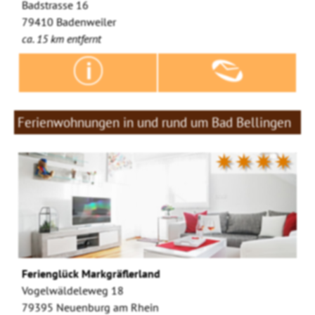
Badstrasse 16
79410 Badenweiler
ca. 15 km entfernt
Ferienwohnungen in und rund um Bad Bellingen
✷✷✷✷
Ferienglück Markgräflerland
Vogelwäldeleweg 18
79395 Neuenburg am Rhein