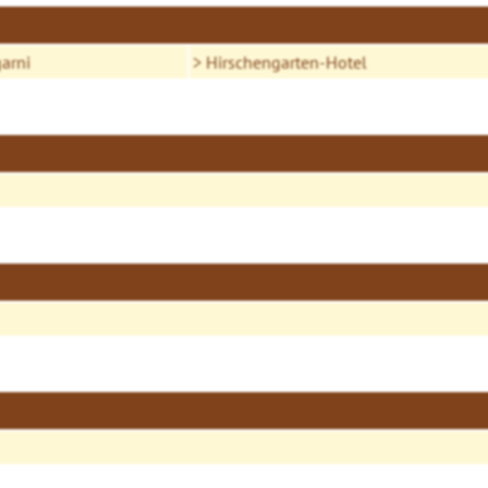
garni
Hirschengarten-Hotel