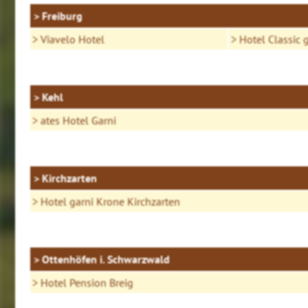
Freiburg
Viavelo Hotel
Hotel Classic 
Kehl
ates Hotel Garni
Kirchzarten
Hotel garni Krone Kirchzarten
Ottenhöfen i. Schwarzwald
Hotel Pension Breig