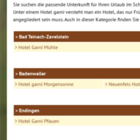
Sie suchen die passende Unterkunft für Ihren Urlaub im Sc
Unter einem Hotel garni versteht man ein Hotel, das nur F
angegliedert sein muss. Auch in dieser Kategorie finden Si
Bad Teinach-Zavelstein
Hotel Garni Mühle
Badenweiler
Hotel garni Morgensonne
Neuenfels Hot
Endingen
Hotel Garni Pfauen