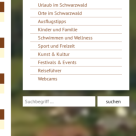
Urlaub im Schwarzwald
Orte im Schwarzwald
Ausflugstipps
Kinder und Familie
Schwimmen und Wellness
Sport und Freizeit
Kunst & Kultur
Festivals & Events
Reiseführer
Webcams