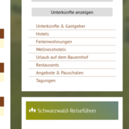
Unterkünfte & Gastgeber
Hotels
Ferienwohnungen
Wellnesshotels
Urlaub auf dem Bauernhof
Restaurants
Angebote & Pauschalen
Tagungen
Schwarzwald-Reiseführer