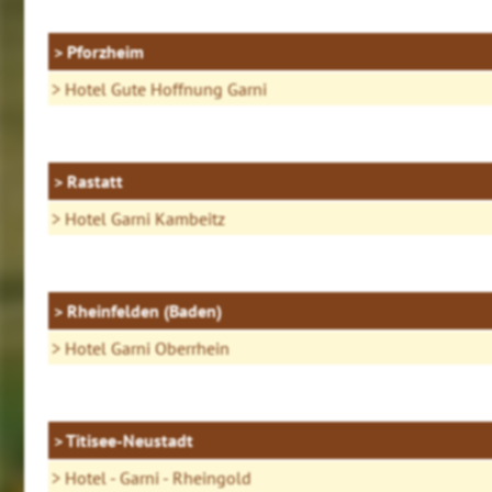
Pforzheim
Hotel Gute Hoffnung Garni
Rastatt
Hotel Garni Kambeitz
Rheinfelden (Baden)
Hotel Garni Oberrhein
Titisee-Neustadt
Hotel - Garni - Rheingold