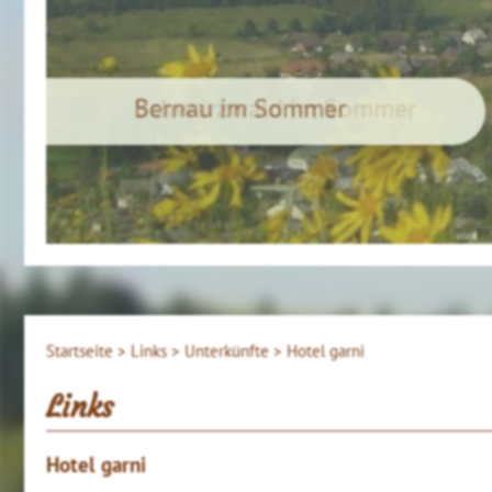
Schwarzwald im Sommer
Startseite >
Links >
Unterkünfte >
Hotel garni
Links
Hotel garni