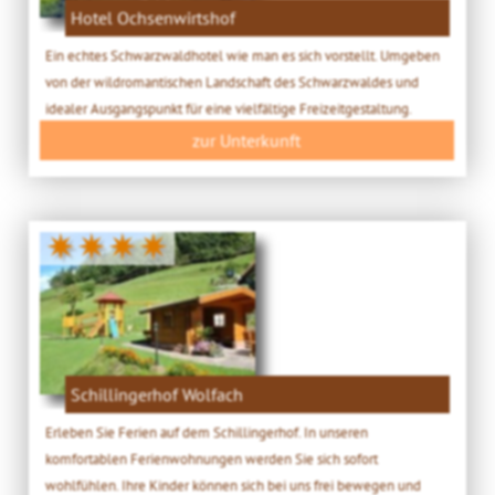
Hotel Ochsenwirtshof
Ein echtes Schwarzwaldhotel wie man es sich vorstellt. Umgeben
von der wildromantischen Landschaft des Schwarzwaldes und
idealer Ausgangspunkt für eine vielfältige Freizeitgestaltung.
zur Unterkunft
✷✷✷✷
Schillingerhof Wolfach
Erleben Sie Ferien auf dem Schillingerhof. In unseren
komfortablen Ferienwohnungen werden Sie sich sofort
wohlfühlen. Ihre Kinder können sich bei uns frei bewegen und