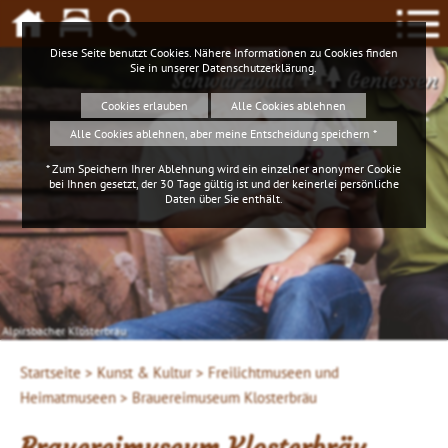
Diese Seite benutzt Cookies. Nähere Informationen zu Cookies finden
Sie in unserer
Datenschutzerklärung
.
Schwarzwald
Geniessen
Cookies erlauben
Alle Cookies ablehnen
Alle Cookies ablehnen, aber meine Entscheidung speichern *
* Zum Speichern Ihrer Ablehnung wird ein einzelner anonymer Cookie
bei Ihnen gesetzt, der 30 Tage gültig ist und der keinerlei persönliche
Daten über Sie enthält.
Alpirsbacher Klosterbräu
Startseite >
Kunst & Kultur >
Freilichtmuseen und
Heimatmuseen >
Brauereimuseum Klosterbräu