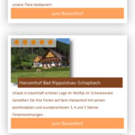
unsere Tiere bestaunen!
zum Bauernhof
✷✷✷✷✷
Hansenhof Bad Rippoldsau-Schapbach
Urlaub in traumhaft schöner Lage im Wolftal im Schwarzwald.
Genießen Sie Ihre Ferien auf dem Hansenhof mit seinen
komfortablen und wunderschönen 3, 4 und 5 Sterne-
Ferienwohnungen...
zum Bauernhof