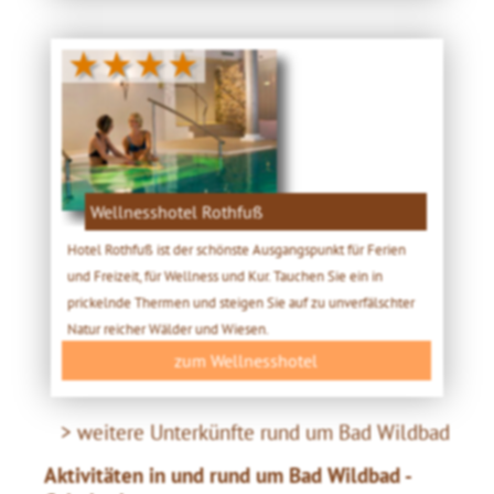
★★★★
Wellnesshotel Rothfuß
Hotel Rothfuß ist der schönste Ausgangspunkt für Ferien
und Freizeit, für Wellness und Kur. Tauchen Sie ein in
prickelnde Thermen und steigen Sie auf zu unverfälschter
Natur reicher Wälder und Wiesen.
zum Wellnesshotel
> weitere Unterkünfte rund um Bad Wildbad
Aktivitäten in und rund um Bad Wildbad -