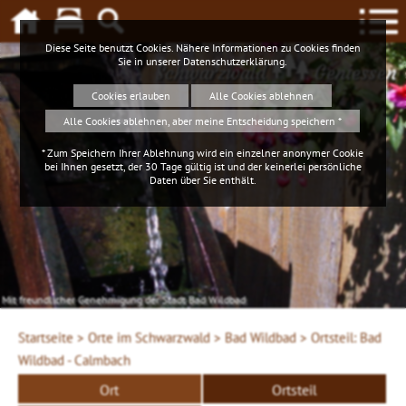
Diese Seite benutzt Cookies. Nähere Informationen zu Cookies finden
Sie in unserer
Datenschutzerklärung
.
Schwarzwald
Geniessen
Cookies erlauben
Alle Cookies ablehnen
Alle Cookies ablehnen, aber meine Entscheidung speichern *
* Zum Speichern Ihrer Ablehnung wird ein einzelner anonymer Cookie
bei Ihnen gesetzt, der 30 Tage gültig ist und der keinerlei persönliche
Daten über Sie enthält.
Mit freundlicher Genehmigung der Stadt Bad Wildbad
Startseite >
Orte im Schwarzwald >
Bad Wildbad >
Ortsteil: Bad
Wildbad - Calmbach
Ort
Ortsteil