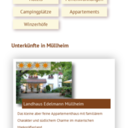
Campingplätze
Appartements
Winzerhöfe
Unterkünfte in Müllheim
✷✷✷✷
Landhaus Edelmann Müllheim
Das kleine aber feine Appartementhaus mit familiärem
Charakter und südlichem Charme im malerischen
Markgräflerland.