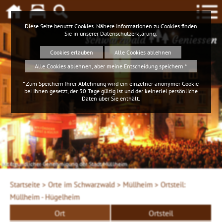
Diese Seite benutzt Cookies. Nähere Informationen zu Cookies finden
Sie in unserer
Datenschutzerklärung
.
Schwarzwald
Geniessen
Cookies erlauben
Alle Cookies ablehnen
Alle Cookies ablehnen, aber meine Entscheidung speichern *
* Zum Speichern Ihrer Ablehnung wird ein einzelner anonymer Cookie
bei Ihnen gesetzt, der 30 Tage gültig ist und der keinerlei persönliche
Daten über Sie enthält.
Mit freundlicher Genehmigung der Stadt Müllheim
Startseite >
Orte im Schwarzwald >
Müllheim >
Ortsteil:
Müllheim - Hügelheim
Ort
Ortsteil