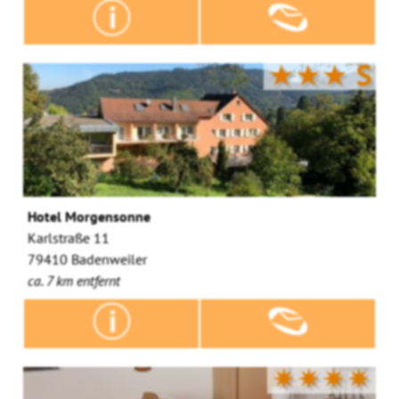
★★★
S
Hotel Morgensonne
Karlstraße 11
79410 Badenweiler
ca. 7 km entfernt
✷✷✷✷