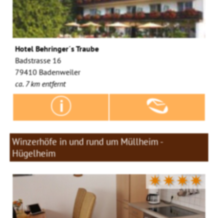
Hotel Behringer´s Traube
Badstrasse 16
79410 Badenweiler
ca. 7 km entfernt
Winzerhöfe in und rund um Müllheim -
Hügelheim
✷✷✷✷