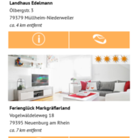
Landhaus Edelmann
Ölbergstr. 3
79379 Müllheim-Niederweiler
ca. 4 km entfernt
✷✷✷✷
Ferienglück Markgräflerland
Vogelwäldeleweg 18
79395 Neuenburg am Rhein
ca. 7 km entfernt