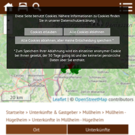
Diese Seite benutzt Cookies. Nähere Informationen zu Cookies finden
+
Sie in unserer
Datenschutzerklärung
.
Schwarzwald
Geniessen
−
Cookies erlauben
Alle Cookies ablehnen
Alle Cookies ablehnen, aber meine Entscheidung speichern *
* Zum Speichern Ihrer Ablehnung wird ein einzelner anonymer Cookie
bei Ihnen gesetzt, der 30 Tage gültig ist und der keinerlei persönliche
Daten über Sie enthält.
20 km
Leaflet
|
©
OpenStreetMap
contributors
Startseite >
Unterkünfte & Gastgeber >
Müllheim >
Müllheim -
Hügelheim >
Unterkünfte in Müllheim - Hügelheim
Ort
Unterkünfte