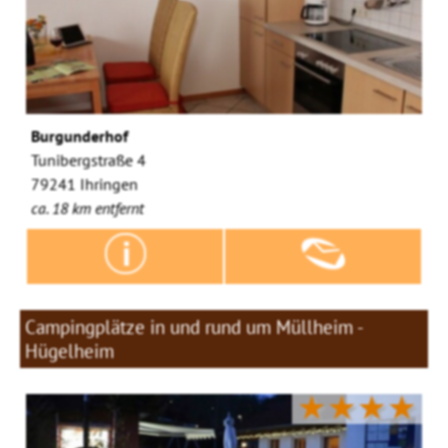
Burgunderhof
Tunibergstraße 4
79241 Ihringen
ca. 18 km entfernt
Campingplätze in und rund um Müllheim -
Hügelheim
★★★★