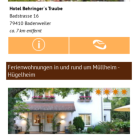
Hotel Behringer´s Traube
Badstrasse 16
79410 Badenweiler
ca. 7 km entfernt
Ferienwohnungen in und rund um Müllheim -
Hügelheim
✷✷✷✷