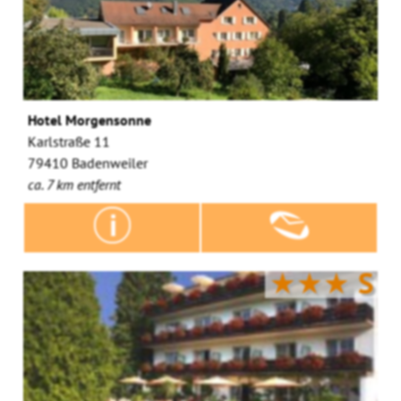
Hotel Morgensonne
Karlstraße 11
79410 Badenweiler
ca. 7 km entfernt
★★★
S