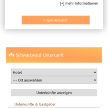
[+] mehr Informationen
> zum Anbieter
Schwarzwald-Unterkunft
Unterkünfte & Gastgeber