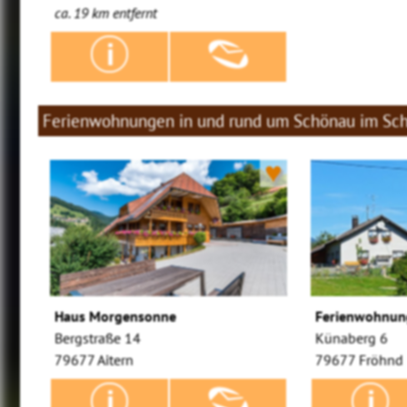
ca. 19 km entfernt
Ferienwohnungen in und rund um Schönau im Sc
♥
Haus Morgensonne
Ferienwohnun
Bergstraße 14
Künaberg 6
79677 Aitern
79677 Fröhnd