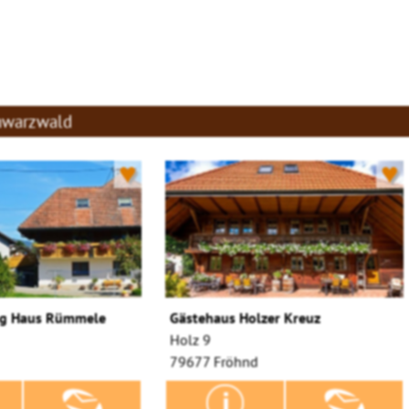
hwarzwald
♥
♥
g Haus Rümmele
Gästehaus Holzer Kreuz
Holz 9
79677 Fröhnd