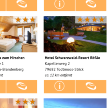
★★★
★★★★
s zum Hirschen
Hotel Schwarzwald-Resort Rößle
e 1
Kapellenweg 2
u-Brandenberg
79682 Todtmoos-Strick
nt
ca. 12 km entfernt
★★★