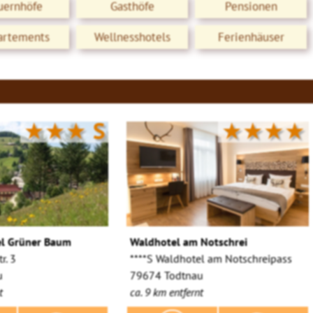
uernhöfe
Gasthöfe
Pensionen
artements
Wellnesshotels
Ferienhäuser
★★★
S
★★★★
el Grüner Baum
Waldhotel am Notschrei
r. 3
****S Waldhotel am Notschreipass
u
79674 Todtnau
t
ca. 9 km entfernt