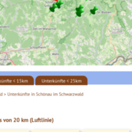
künfte < 15km
Unterkünfte < 25km
ld >
Unterkünfte in Schönau im Schwarzwald
 von 20 km (Luftlinie)