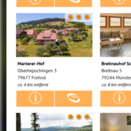
✷✷✷
Marterer-Hof
Breitnauhof S
Oberhepschingen 3
Breitnau 5
79677 Fröhnd
79244 Münster
ca. 4 km entfernt
ca. 8 km entfern
✷✷✷