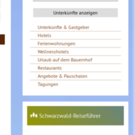
Unterkünfte & Gastgeber
Hotels
Ferienwohnungen
Wellnesshotels
Urlaub auf dem Bauernhof
Restaurants
Angebote & Pauschalen
Tagungen
Schwarzwald-Reiseführer