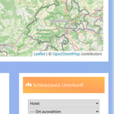
Leaflet
|
©
OpenStreetMap
contributors
Schwarzwald-Unterkunft