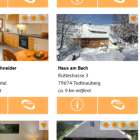
✷✷✷
♥
chneider
Haus am Bach
Rüttestrasse 3
tal
79674 Todtnauberg
t
ca. 9 km entfernt
♥
✷✷✷✷