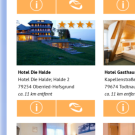
★★★★
Hotel Die Halde
Hotel Gasthau
Hotel Die Halde; Halde 2
Kapellenstraß
79254 Oberried-Hofsgrund
79674 Todtna
ca. 11 km entfernt
ca. 11 km entfer