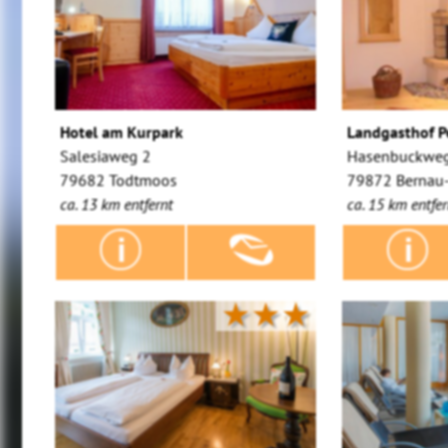
Hotel am Kurpark
Landgasthof P
Salesiaweg 2
Hasenbuckwe
79682 Todtmoos
79872 Bernau
ca. 13 km entfernt
ca. 15 km entfer
★★★