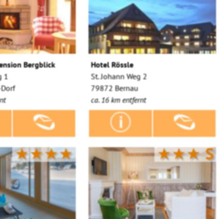
ension Bergblick
Hotel Rössle
g 1
St. Johann Weg 2
-Dorf
79872 Bernau
nt
ca. 16 km entfernt
★★★★
★★★
S