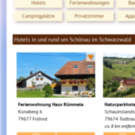
Hotels
Ferienwohnungen
Ba
Campingplätze
Privatzimmer
App
Hotels in und rund um Schönau im Schwarzwald
♥
Ferienwohnung Haus Rümmele
Naturparkhot
Künaberg 6
Schauinslandst
79677 Fröhnd
79674 Todtna
ca. 8 km entfern