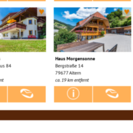
♥
♥
s
Haus Morgensonne
aus 84
Bergstraße 14
79677 Aitern
nt
ca. 19 km entfernt