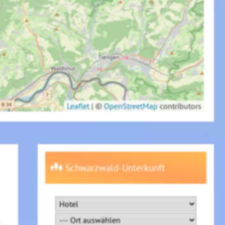
Leaflet
|
©
OpenStreetMap
contributors
Schwarzwald-Unterkunft