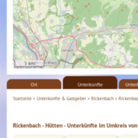
5 km
Ort
Unterkünfte
Unter
Startseite >
Unterkünfte & Gastgeber >
Rickenbach >
Rickenbac
Rickenbach - Hütten - Unterkünfte im Umkreis von 