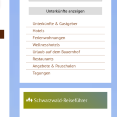
Unterkünfte & Gastgeber
Hotels
Ferienwohnungen
Wellnesshotels
Urlaub auf dem Bauernhof
Restaurants
Angebote & Pauschalen
Tagungen
Schwarzwald-Reiseführer