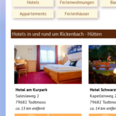
Hotels
Ferienwohnungen
Ba
Appartements
Ferienhäuser
Hotels in und rund um Rickenbach - Hütten
Hotel am Kurpark
Hotel Schwarz
Salesiaweg 2
Kapellenweg 
79682 Todtmoos
79682 Todtmoo
ca. 13 km entfernt
ca. 14 km entfer