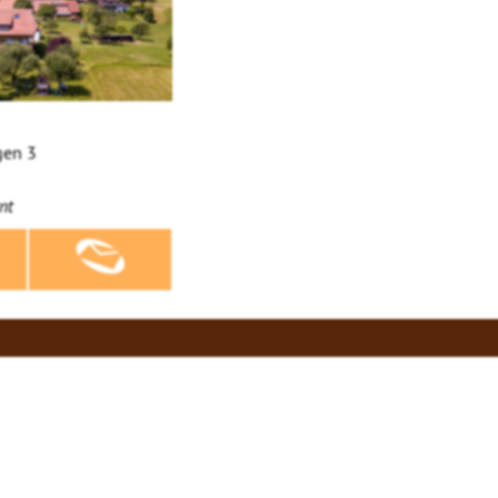
gen 3
nt