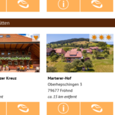
ütten
♥
✷✷✷
zer Kreuz
Marterer-Hof
Oberhepschingen 3
79677 Fröhnd
nt
ca. 15 km entfernt