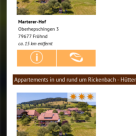
Marterer-Hof
Oberhepschingen 3
79677 Fröhnd
ca. 15 km entfernt
Appartements in und rund um Rickenbach - Hütte
✷✷✷