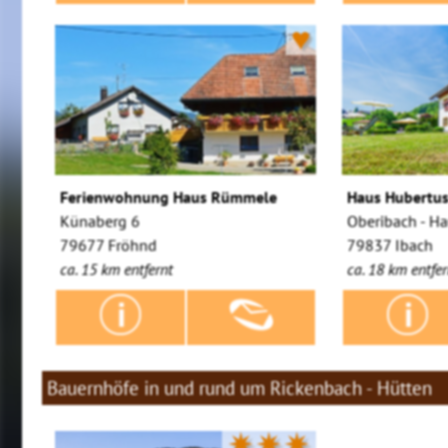
♥
Ferienwohnung Haus Rümmele
Haus Hubertu
Künaberg 6
Oberibach - H
79677 Fröhnd
79837 Ibach
ca. 15 km entfernt
ca. 18 km entfer
Bauernhöfe in und rund um Rickenbach - Hütten
✷✷✷