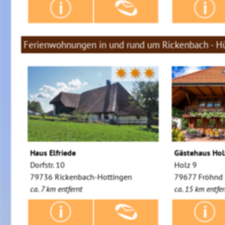
Ferienwohnungen in und rund um Rickenbach - H
✷✷✷
Haus Elfriede
Gästehaus Hol
Dorfstr. 10
Holz 9
79736 Rickenbach-Hottingen
79677 Fröhnd
ca. 7 km entfernt
ca. 15 km entfer