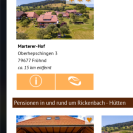
Marterer-Hof
Oberhepschingen 3
79677 Fröhnd
ca. 15 km entfernt
Pensionen in und rund um Rickenbach - Hütten
♥