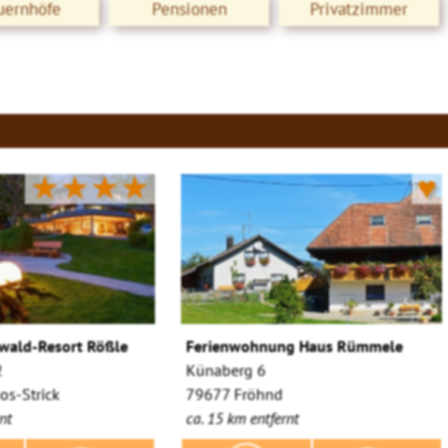
uernhöfe
Pensionen
Privatzimmer
★★★★
♥
wald-Resort Rößle
Ferienwohnung Haus Rümmele
2
Künaberg 6
s-Strick
79677 Fröhnd
nt
ca. 15 km entfernt