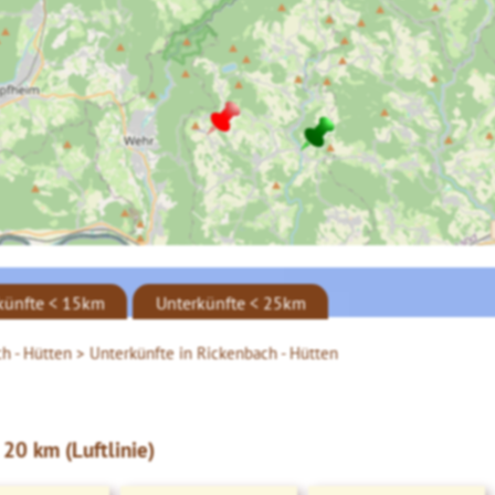
künfte < 15km
Unterkünfte < 25km
h - Hütten >
Unterkünfte in Rickenbach - Hütten
20 km (Luftlinie)