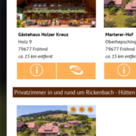
Gästehaus Holzer Kreuz
Marterer-Hof
Holz 9
Oberhepschin
79677 Fröhnd
79677 Fröhnd
ca. 15 km entfernt
ca. 15 km entfer
Privatzimmer in und rund um Rickenbach - Hütten
✷✷✷