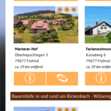
✷✷✷
Marterer-Hof
Ferienwohnun
Oberhepschingen 3
Künaberg 6
79677 Fröhnd
79677 Fröhnd
ca. 19 km entfernt
ca. 19 km entfer
Bauernhöfe in und rund um Rickenbach - Willarin
✷✷✷