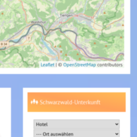
Leaflet
|
©
OpenStreetMap
contributors
Schwarzwald-Unterkunft