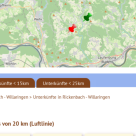
künfte < 15km
Unterkünfte < 25km
h - Willaringen >
Unterkünfte in Rickenbach - Willaringen
 von 20 km (Luftlinie)