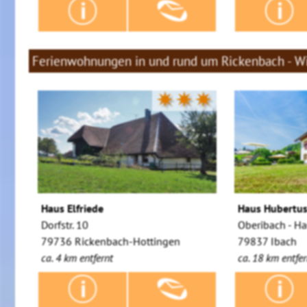
Ferienwohnungen in und rund um Rickenbach - Wi
✷✷✷
Haus Elfriede
Haus Hubertu
Dorfstr. 10
Oberibach - H
79736 Rickenbach-Hottingen
79837 Ibach
ca. 4 km entfernt
ca. 18 km entfer