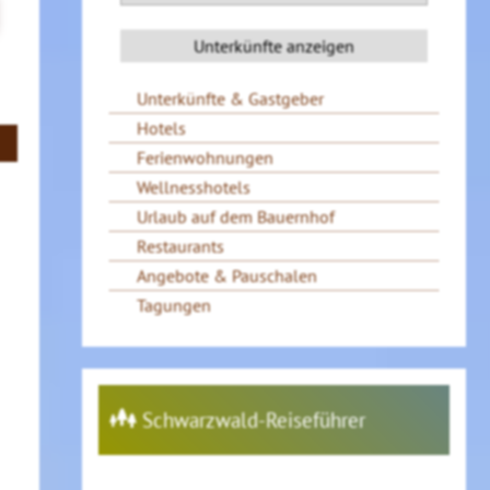
Unterkünfte & Gastgeber
Hotels
Ferienwohnungen
Wellnesshotels
Urlaub auf dem Bauernhof
Restaurants
Angebote & Pauschalen
Tagungen
Schwarzwald-Reiseführer