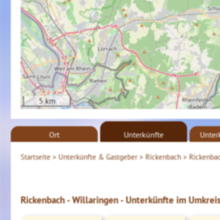
5 km
Ort
Unterkünfte
Unter
Startseite >
Unterkünfte & Gastgeber >
Rickenbach >
Rickenbac
Rickenbach - Willaringen - Unterkünfte im Umkreis