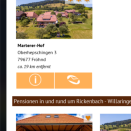
Marterer-Hof
Oberhepschingen 3
79677 Fröhnd
ca. 19 km entfernt
Pensionen in und rund um Rickenbach - Willaring
♥