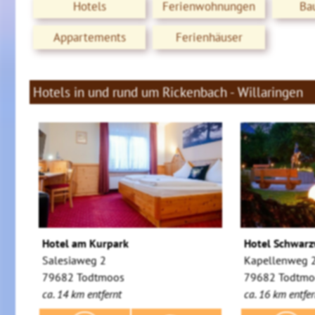
Hotels
Ferienwohnungen
Ba
Appartements
Ferienhäuser
Hotels in und rund um Rickenbach - Willaringen
Hotel am Kurpark
Hotel Schwarz
Salesiaweg 2
Kapellenweg 
79682 Todtmoos
79682 Todtmoo
ca. 14 km entfernt
ca. 16 km entfer