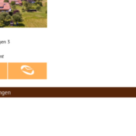
gen 3
nt
ingen