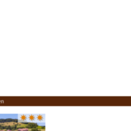
en
✷✷✷