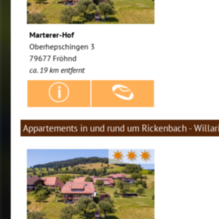
Marterer-Hof
Oberhepschingen 3
79677 Fröhnd
ca. 19 km entfernt
Appartements in und rund um Rickenbach - Willar
✷✷✷