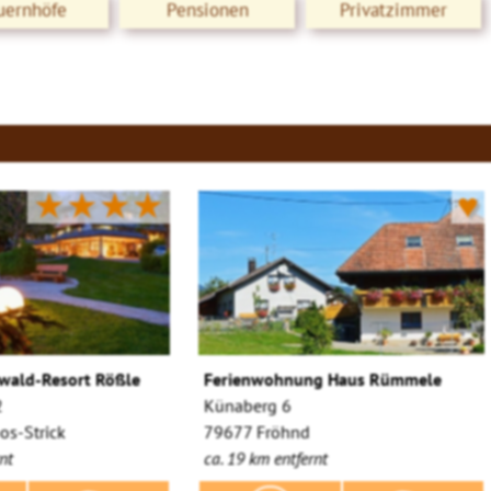
uernhöfe
Pensionen
Privatzimmer
★★★★
♥
wald-Resort Rößle
Ferienwohnung Haus Rümmele
2
Künaberg 6
s-Strick
79677 Fröhnd
nt
ca. 19 km entfernt