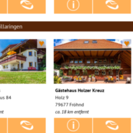
llaringen
♥
♥
s
Gästehaus Holzer Kreuz
aus 84
Holz 9
79677 Fröhnd
nt
ca. 18 km entfernt