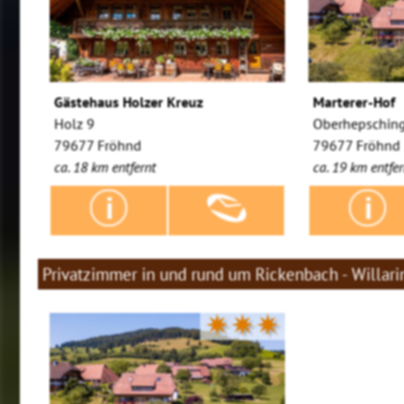
Gästehaus Holzer Kreuz
Marterer-Hof
Holz 9
Oberhepschin
79677 Fröhnd
79677 Fröhnd
ca. 18 km entfernt
ca. 19 km entfer
Privatzimmer in und rund um Rickenbach - Willar
✷✷✷