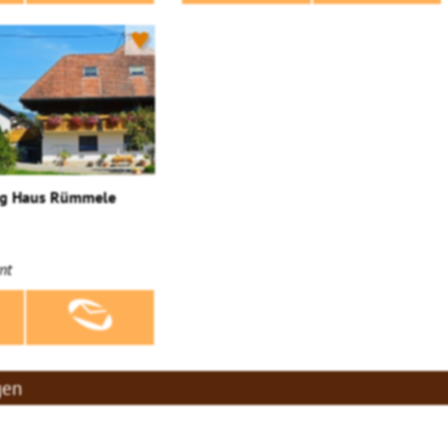
♥
g Haus Rümmele
nt
gen