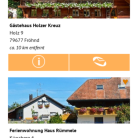
Gästehaus Holzer Kreuz
Holz 9
79677 Fröhnd
ca. 10 km entfernt
♥
Ferienwohnung Haus Rümmele
Künaberg 6