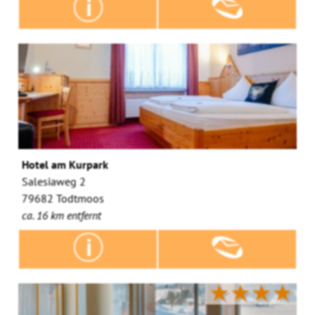
Hotel am Kurpark
Salesiaweg 2
79682 Todtmoos
ca. 16 km entfernt
★★★★