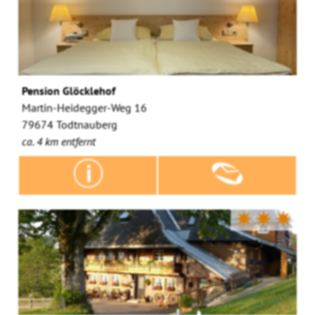
Pension Glöcklehof
Martin-Heidegger-Weg 16
79674 Todtnauberg
ca. 4 km entfernt
✷✷✷