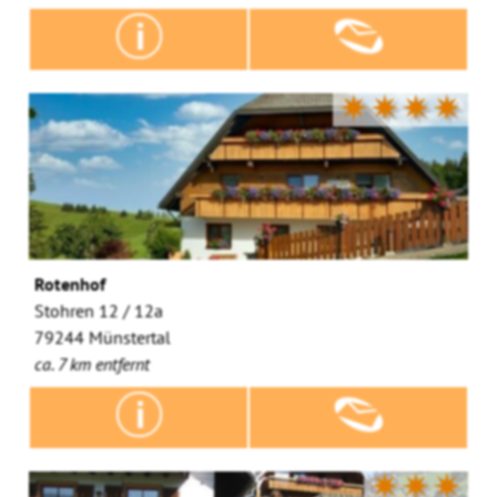
✷✷✷✷
Rotenhof
Stohren 12 / 12a
79244 Münstertal
ca. 7 km entfernt
✷✷✷