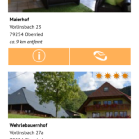
Maierhof
Vörlinsbach 23
79254 Oberried
ca. 9 km entfernt
✷✷✷✷
Wehrlebauernhof
Vörlinsbach 27a