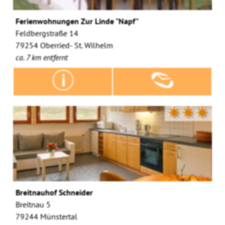
Ferienwohnungen Zur Linde "Napf"
Feldbergstraße 14
79254 Oberried- St. Wilhelm
ca. 7 km entfernt
✷✷✷
Breitnauhof Schneider
Breitnau 5
79244 Münstertal