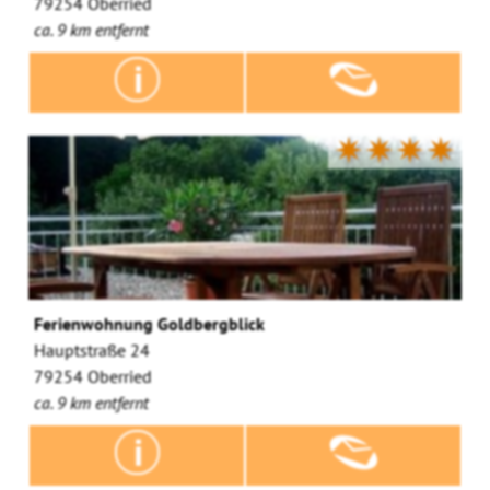
79254 Oberried
ca. 9 km entfernt
✷✷✷✷
Ferienwohnung Goldbergblick
Hauptstraße 24
79254 Oberried
ca. 9 km entfernt