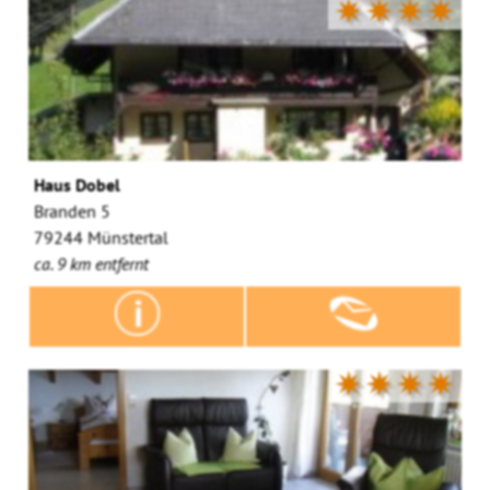
✷✷✷✷
Haus Dobel
Branden 5
79244 Münstertal
ca. 9 km entfernt
✷✷✷✷