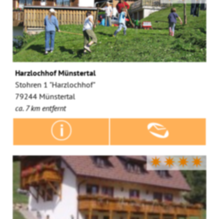
Harzlochhof Münstertal
Stohren 1 "Harzlochhof"
79244 Münstertal
ca. 7 km entfernt
✷✷✷✷