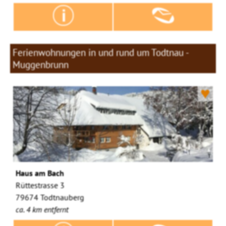
Ferienwohnungen in und rund um Todtnau -
Muggenbrunn
♥
Haus am Bach
Rüttestrasse 3
79674 Todtnauberg
ca. 4 km entfernt