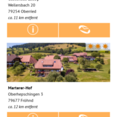
Weilersbach 20
79254 Oberried
ca. 11 km entfernt
✷✷✷
Marterer-Hof
Oberhepschingen 3
79677 Fröhnd
ca. 12 km entfernt