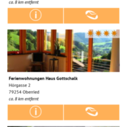
ca. 8 km entfernt
✷✷✷✷
Ferienwohnungen Haus Gottschalk
Hörgasse 2
79254 Oberried
ca. 8 km entfernt