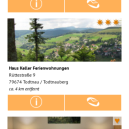
✷✷✷
Haus Keller Ferienwohnungen
Rüttestraße 9
79674 Todtnau / Todtnauberg
ca. 4 km entfernt
♥