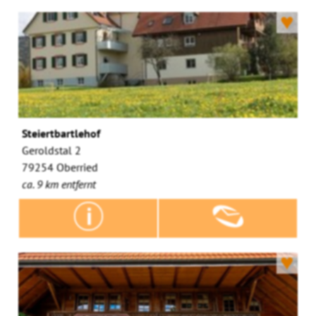
♥
Steiertbartlehof
Geroldstal 2
79254 Oberried
ca. 9 km entfernt
♥