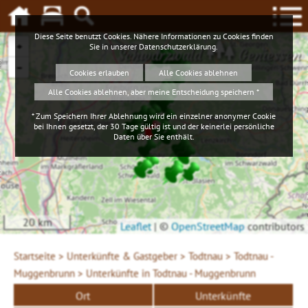
Diese Seite benutzt Cookies. Nähere Informationen zu Cookies finden
+
Sie in unserer
Datenschutzerklärung
.
Schwarzwald
Geniessen
−
Cookies erlauben
Alle Cookies ablehnen
Alle Cookies ablehnen, aber meine Entscheidung speichern *
* Zum Speichern Ihrer Ablehnung wird ein einzelner anonymer Cookie
bei Ihnen gesetzt, der 30 Tage gültig ist und der keinerlei persönliche
Daten über Sie enthält.
20 km
Leaflet
|
©
OpenStreetMap
contributors
Startseite >
Unterkünfte & Gastgeber >
Todtnau >
Todtnau -
Muggenbrunn >
Unterkünfte in Todtnau - Muggenbrunn
Ort
Unterkünfte