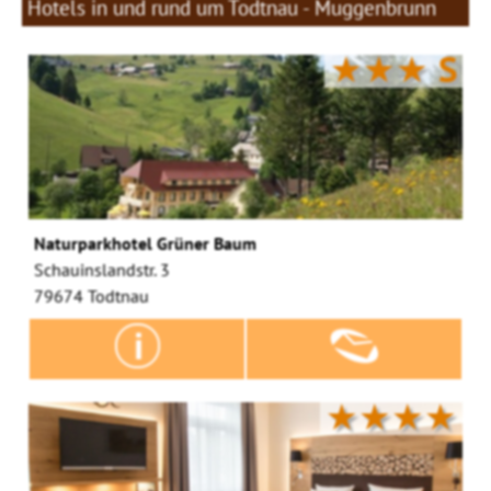
Hotels in und rund um Todtnau - Muggenbrunn
★★★
S
Naturparkhotel Grüner Baum
Schauinslandstr. 3
79674 Todtnau
★★★★