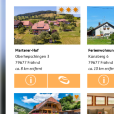
✷✷✷
Marterer-Hof
Ferienwohnun
Oberhepschingen 3
Künaberg 6
79677 Fröhnd
79677 Fröhnd
ca. 8 km entfernt
ca. 10 km entfer
♥