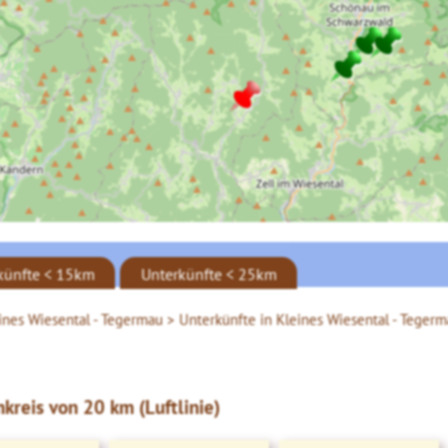
künfte < 15km
Unterkünfte < 25km
ines Wiesental - Tegermau >
Unterkünfte in Kleines Wiesental - Teger
kreis von 20 km (Luftlinie)