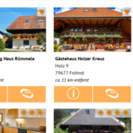
♥
♥
g Haus Rümmele
Gästehaus Holzer Kreuz
Holz 9
79677 Fröhnd
nt
ca. 11 km entfernt
✷✷✷
✷✷✷✷