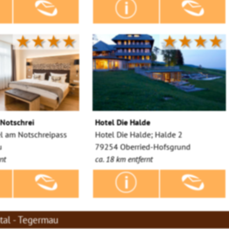
★★★★
★★★★
Notschrei
Hotel Die Halde
el am Notschreipass
Hotel Die Halde; Halde 2
u
79254 Oberried-Hofsgrund
nt
ca. 18 km entfernt
tal - Tegermau