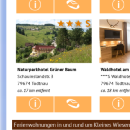
★★★
S
Naturparkhotel Grüner Baum
Waldhotel am 
Schauinslandstr. 3
****S Waldhot
79674 Todtnau
79674 Todtna
ca. 17 km entfernt
ca. 18 km entfer
Ferienwohnungen in und rund um Kleines Wiesen