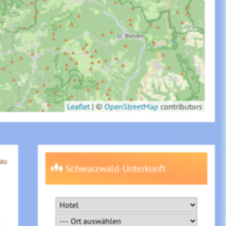
Leaflet
|
©
OpenStreetMap
contributors
mau
Schwarzwald-Unterkunft