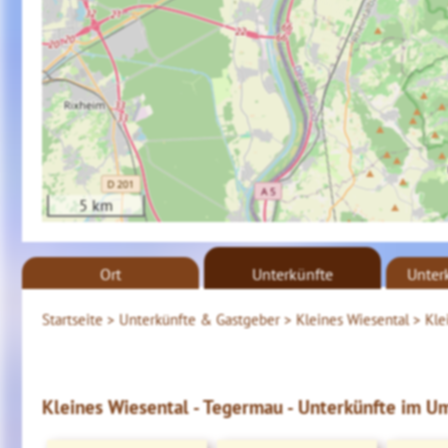
5 km
Ort
Unterkünfte
Unter
Startseite >
Unterkünfte & Gastgeber >
Kleines Wiesental >
Kle
Kleines Wiesental - Tegermau - Unterkünfte im Um