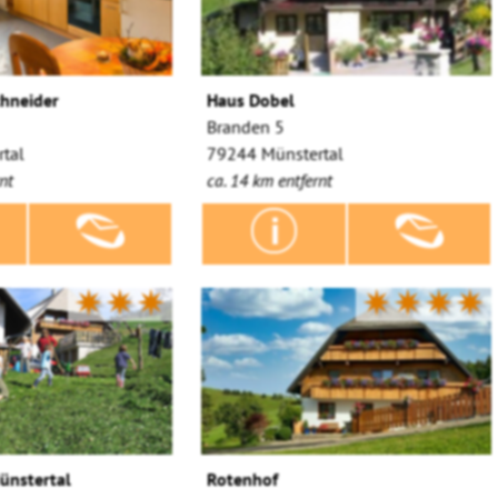
chneider
Haus Dobel
Branden 5
tal
79244 Münstertal
nt
ca. 14 km entfernt
✷✷✷
✷✷✷✷
ünstertal
Rotenhof