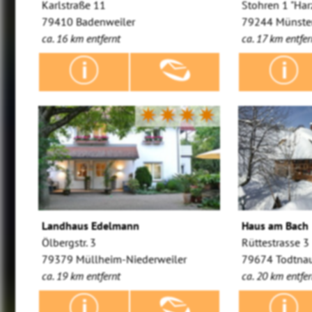
Karlstraße 11
Stohren 1 "Har
79410 Badenweiler
79244 Münster
ca. 16 km entfernt
ca. 17 km entfer
✷✷✷✷
Landhaus Edelmann
Haus am Bach
Ölbergstr. 3
Rüttestrasse 3
79379 Müllheim-Niederweiler
79674 Todtna
ca. 19 km entfernt
ca. 20 km entfer