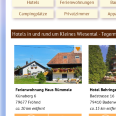
Hotels
Ferienwohnungen
Ba
Campingplätze
Privatzimmer
App
Hotels in und rund um Kleines Wiesental - Teger
♥
Ferienwohnung Haus Rümmele
Hotel Behringe
Künaberg 6
Badstrasse 16
79677 Fröhnd
79410 Badenw
ca. 10 km entfernt
ca. 15 km entfer