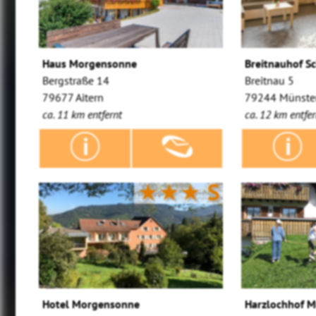
Haus Morgensonne
Breitnauhof S
Bergstraße 14
Breitnau 5
79677 Aitern
79244 Münster
ca. 11 km entfernt
ca. 12 km entfer
★★★
S
Hotel Morgensonne
Harzlochhof M