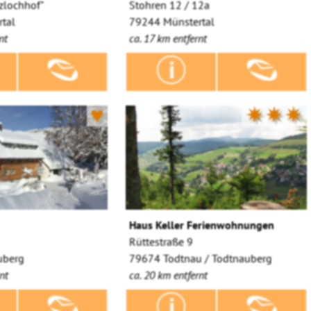
zlochhof"
Stohren 12 / 12a
tal
79244 Münstertal
nt
ca. 17 km entfernt
♥
✷✷✷
Haus Keller Ferienwohnungen
Rüttestraße 9
uberg
79674 Todtnau / Todtnauberg
nt
ca. 20 km entfernt