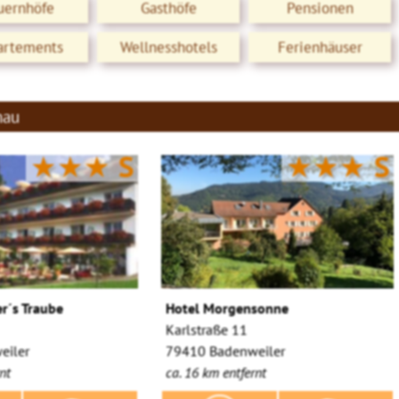
uernhöfe
Gasthöfe
Pensionen
artements
Wellnesshotels
Ferienhäuser
mau
★★★
S
★★★
S
r´s Traube
Hotel Morgensonne
Karlstraße 11
eiler
79410 Badenweiler
nt
ca. 16 km entfernt