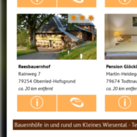
✷✷✷
Reesbauernhof
Pension Glöck
Rainweg 7
Martin-Heideg
79254 Oberried-Hofsgrund
79674 Todtna
ca. 20 km entfernt
ca. 20 km entfer
Bauernhöfe in und rund um Kleines Wiesental - 