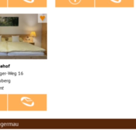
♥
lehof
ger-Weg 16
uberg
nt
Tegermau