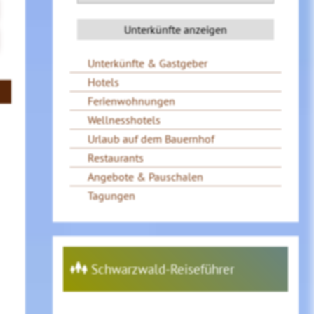
Unterkünfte & Gastgeber
Hotels
Ferienwohnungen
Wellnesshotels
Urlaub auf dem Bauernhof
Restaurants
Angebote & Pauschalen
Tagungen
Schwarzwald-Reiseführer